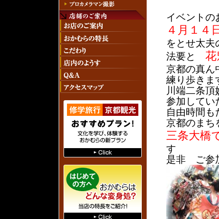
イベントの
４月１４
をとせ太夫
花
法要と
京都の真ん
練り歩きま
川端二条頂
参加してい
自由時間も
京都のまち
三条大橋
す
是非 ご参