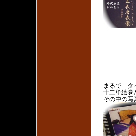
まるで タ
十二単絵巻
その中の写