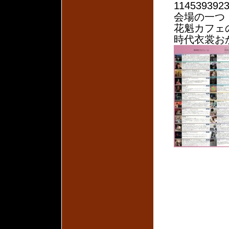
1145393923
会場の一つ
花魁カフェ
時代衣裳お