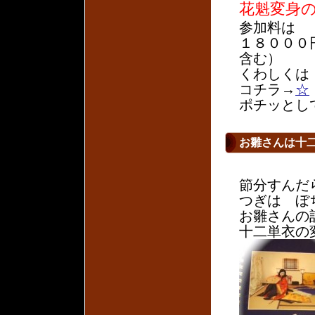
花魁変身
参加料は
１８０００
含む）
くわしくは
コチラ→
☆
ポチッとし
お雛さんは十
節分すんだ
つぎは ぼ
お雛さんの
十二単衣の