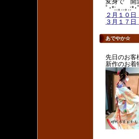
変身で 開
ﾟ･*:.｡..｡.:*･
２月１０日
３月１７日
あでやか☆
先日のお客
新作のお着