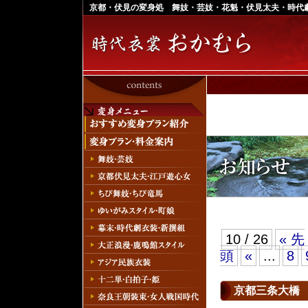
京都・伏見の変身処 舞妓・芸妓・花魁・伏見太夫・時代
10 / 26
« 先
頭
«
...
8
京都三条大橋