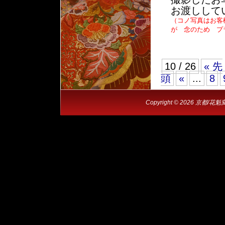
お渡しして
（コノ写真はお客
が 念のため プ
10 / 26
« 先
頭
«
...
8
Copyright © 2026 京都/花魁