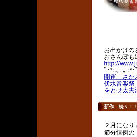
お出かけの
おさんぽも
http://www.
ﾟ･*:.｡..｡.:*･
開運 さか
伏水音楽祭
をとせ太夫
新作 続々！
２月になり
節分恒例の