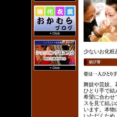
少ないお化粧
舞妓や芸妓、
ひとり手で結
希望に合わせ
スを見て結ぶ
います。本物
いただくため