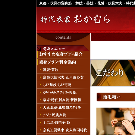
京都・伏見の変身処 舞妓・芸妓・花魁・伏見太夫・時代