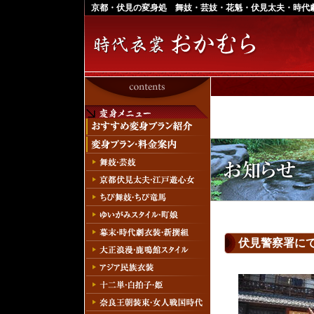
京都・伏見の変身処 舞妓・芸妓・花魁・伏見太夫・時代
伏見警察署に