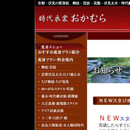
京都・伏見の変身処 舞妓・芸妓・花魁・伏見太夫・時代
ＮＥＷスタジ
ＮＥＷ
スタ
完成したらすぐ