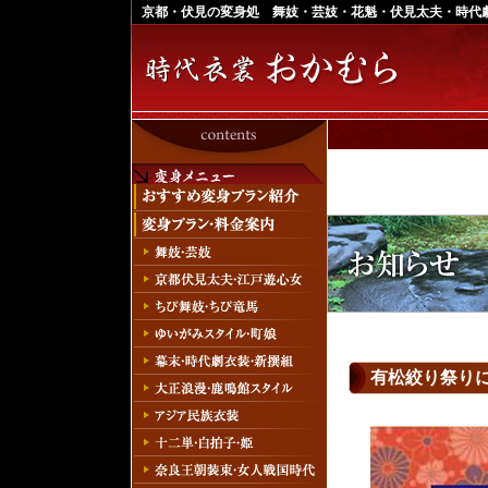
京都・伏見の変身処 舞妓・芸妓・花魁・伏見太夫・時代
有松絞り祭り