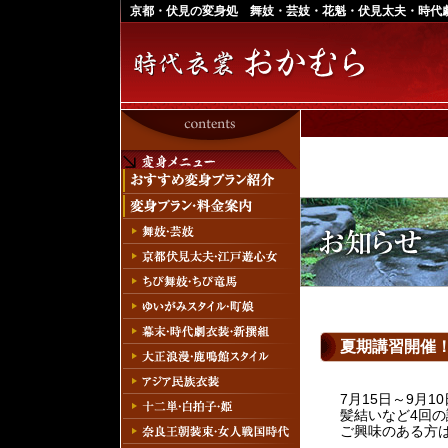
京都・伏見の変身処 舞妓・芸妓・花魁・伏見太夫・時代
夏期講習開催
7月15日～9月
髪結いなど4回
ご興味のある方