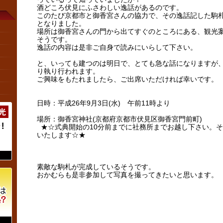
酒どころ伏見にふさわしい逸話があるのです。
このたび京都市と御香宮さんの協力で、その逸話記した駒
となりました。
場所は御香宮さんの門から出てすぐのところにある、観光
そうです。
逸話の内容は是非ご自身で読みにいらして下さい。
と、いっても建つのは明日で、とても急な話になりますが
り執り行われます。
ご興味をもたれましたら、ご出席いただければ幸いです。
日時：平成26年9月3日(水) 午前11時より
場所：御香宮神社(京都府京都市伏見区御香宮門前町)
★☆式典開始の10分前までに社務所までお越し下さい。
いたします☆★
素敵な駒札が完成しているそうです。
おかむらも是非参加して写真を撮ってきたいと思います。