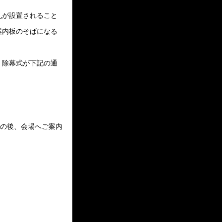
札が設置されること
案内板のそばになる
、除幕式が下記の通
その後、会場へご案内