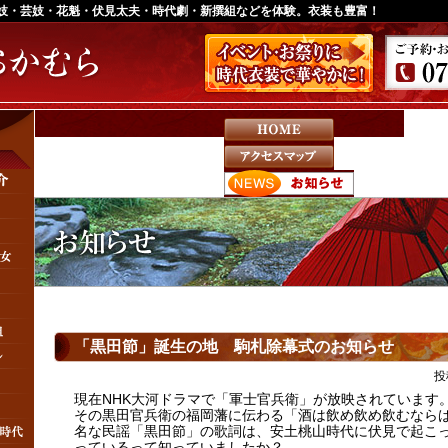
妓・芸妓・花魁・伏見太夫・時代劇・新撰組などを体験。衣装も豊富！
<-- Header nav -->
「黒田節」誕生の地 駒札除幕式のお知らせ
投
現在NHK大河ドラマで「軍士官兵衛」が放映されています
その黒田官兵衛の福岡藩に伝わる「酒は飲め飲め飲むなら
名な民謡「黒田節」の歌詞は、安土桃山時代に伏見で起こ
っているって知っていましたか？